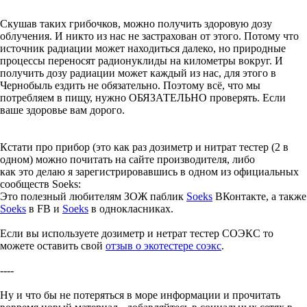
Скушав таких грибочков, можно получить здоровую дозу
облучения. И никто из нас не застрахован от этого. Потому что
источник радиации может находиться далеко, но природные
процессы переносят радионуклиды на километры вокруг. И
получить дозу радиации может каждый из нас, для этого в
Чернобыль ездить не обязательно. Поэтому всё, что мы
потребляем в пищу, нужно ОБЯЗАТЕЛЬНО проверять. Если
ваше здоровье вам дорого.
Кстати про прибор (это как раз дозиметр и нитрат тестер (2 в
одном) можно почитать на сайте производителя, либо
как это делаю я зарегистрировавшись в одном из официальных
сообществ Soeks:
Это полезный любителям ЗОЖ паблик
Soeks
ВКонтакте, а также
Soeks
в FB и
Soeks
в однокласниках.
Если вы используете дозиметр и нетрат тестер СОЭКС то
можете оставить свой
отзыв о экотестере соэкс
.
----
Ну и что бы не потеряться в море информации и прочитать