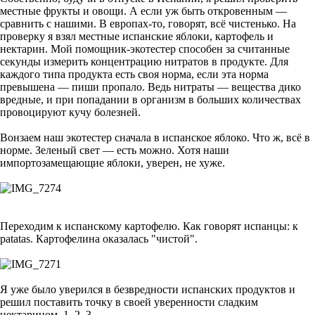
местные фрукты и овощи. А если уж быть откровенным —
сравнить с нашими. В европах-то, говорят, всё чистенько. На
проверку я взял местные испанские яблоки, картофель и
нектарин. Мой помощник-экотестер способен за считанные
секунды измерить концентрацию нитратов в продукте. Для
каждого типа продукта есть своя норма, если эта норма
превышена — пиши пропало. Ведь нитраты — вещества дико
вредные, и при попадании в организм в больших количествах
провоцируют кучу болезней.
Вонзаем наш экотестер сначала в испанское яблоко. Что ж, всё в
норме. Зеленый свет — есть можно. Хотя наши
импортозамещающие яблоки, уверен, не хуже.
Переходим к испанскому картофелю. Как говорят испанцы: к
patatas. Картофелина оказалась "чистой".
Я уже было уверился в безвредности испанских продуктов и
решил поставить точку в своей уверенности сладким
нектарином. 1, 2, 3.