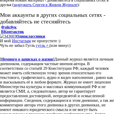
вовремя новый материал - добавляйтесь в социальных сетях в
друзья (
задружить Сергея в Живом Журнале
):
Мои аккаунты в других социальных сетях -
добавляйтесь не стесняйтесь
Фэйсбук
ВКонтактик
Одноклассники
И мой
Инстаграм
не пропустите :)
Чуть не забыл Гугль
гугль +
(или минус)
[
Немного о записках о жизни
]
Данный журнал является личным
дневником, содержащим частные мнения автора. В
соответствии со статьёй 29 Конституции РФ, каждый человек
может иметь собственную точку зрения относительно его
текстового, графического, аудио и видео наполнения , равно как
и высказывать её в любом формате. Журнал не имеет лицензии
Министерства культуры и массовых коммуникаций РФ и не
является СМИ, а, следовательно, автор не гарантирует
предоставления достоверной, непредвзятой и осмысленной
информации. Сведения, содержащиеся в этом дневнике, а так же
комментарии автора этого дневника в других дневниках, не
имеют никакого юридического смысла и не могут быть