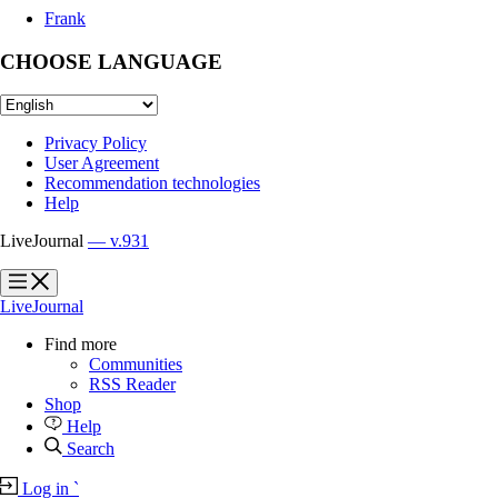
Frank
CHOOSE LANGUAGE
Privacy Policy
User Agreement
Recommendation technologies
Help
LiveJournal
— v.931
?
?
LiveJournal
Find more
Communities
RSS Reader
Shop
Help
Search
Log in
`