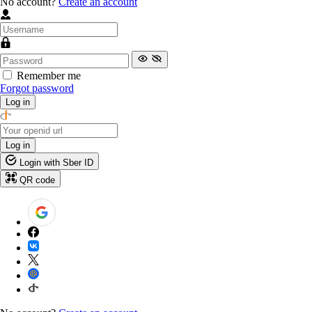
No account?
Create an account
Remember me
Forgot password
Log in
Log in
Login with Sber ID
QR code