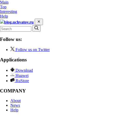
Main
Top
Interesting
Help
blog.uchvatov.ru
Follow us:
Follow us on Twitter
Applications
Download
Huawei
RuStore
COMPANY
About
News
Help