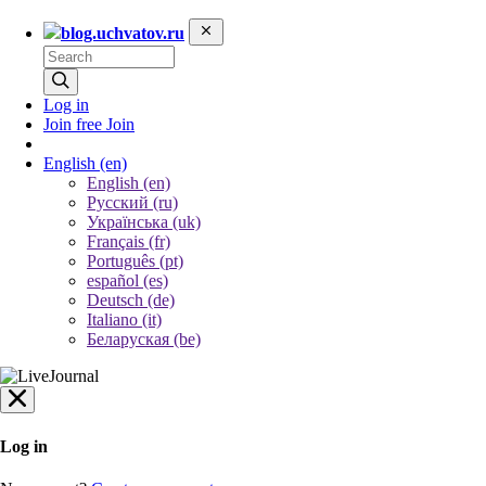
blog.uchvatov.ru
Log in
Join free
Join
English
(en)
English (en)
Русский (ru)
Українська (uk)
Français (fr)
Português (pt)
español (es)
Deutsch (de)
Italiano (it)
Беларуская (be)
Log in