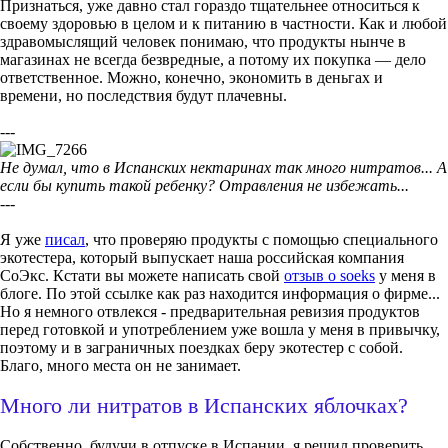
Признаться, уже давно стал гораздо тщательнее относиться к
своему здоровью в целом и к питанию в частности. Как и любой
здравомыслящий человек понимаю, что продукты нынче в
магазинах не всегда безвредные, а потому их покупка — дело
ответственное. Можно, конечно, экономить в деньгах и
времени, но последствия будут плачевны.
---
Не думал, что в Испанских нектаринах так много нитратов... А
если бы купить такой ребенку? Отравления не избежать...
---
Я уже
писал
, что проверяю продукты с помощью специального
экотестера, который выпускает наша российская компания
СоЭкс. Кстати вы можете написать свой
отзыв о soeks
у меня в
блоге. По этой ссылке как раз находится информация о фирме...
Но я немного отвлекся - предварительная ревизия продуктов
перед готовкой и употреблением уже вошла у меня в привычку,
поэтому и в заграничных поездках беру экотестер с собой.
Благо, много места он не занимает.
Много ли нитратов в Испанских яблочках?
Собственно, будучи в отпуске в Испании, я решил проверить