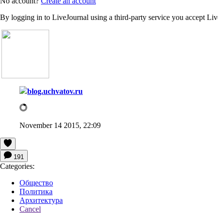
No account?
Create an account
By logging in to LiveJournal using a third-party service you accept Li
blog.uchvatov.ru
November 14 2015, 22:09
191
Categories:
Общество
Политика
Архитектура
Cancel