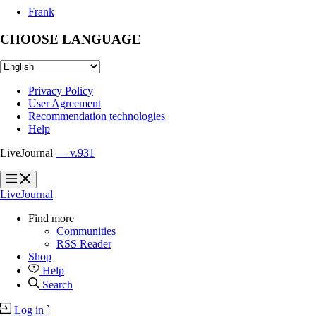
Frank
CHOOSE LANGUAGE
Privacy Policy
User Agreement
Recommendation technologies
Help
LiveJournal
— v.931
?
?
LiveJournal
Find more
Communities
RSS Reader
Shop
Help
Search
Log in
`