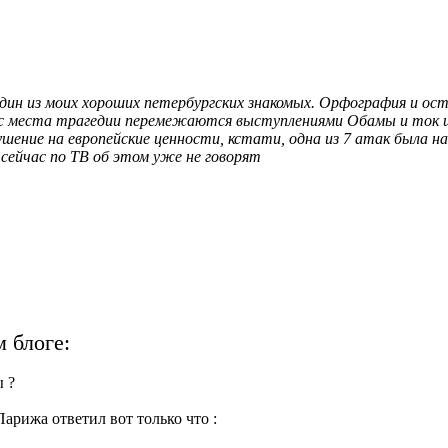
дин из моих хороших петербургских знакомых. Орфография и ост
 с места трагедии перемежаются выступлениями Обамы и ток шо
ушение на европейские ценности, кстати, одна из 7 атак была н
сейчас по ТВ об этом уже не говорят
 блоге:
ы ?
арижа ответил вот только что :