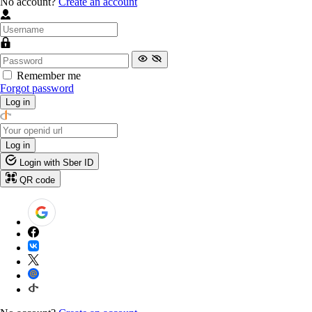
No account?
Create an account
Remember me
Forgot password
Log in
Log in
Login with Sber ID
QR code