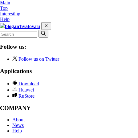
Main
Top
Interesting
Help
blog.uchvatov.ru
Follow us:
Follow us on Twitter
Applications
Download
Huawei
RuStore
COMPANY
About
News
Help