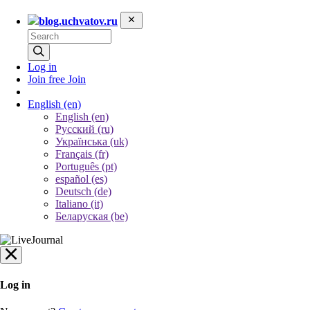
blog.uchvatov.ru
Log in
Join free
Join
English
(en)
English (en)
Русский (ru)
Українська (uk)
Français (fr)
Português (pt)
español (es)
Deutsch (de)
Italiano (it)
Беларуская (be)
Log in