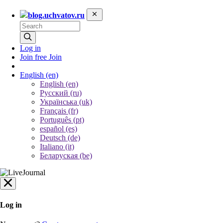
blog.uchvatov.ru
Log in
Join free
Join
English
(en)
English (en)
Русский (ru)
Українська (uk)
Français (fr)
Português (pt)
español (es)
Deutsch (de)
Italiano (it)
Беларуская (be)
Log in