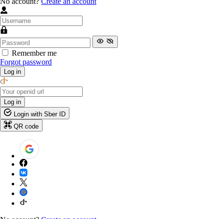
No account?
Create an account
Remember me
Forgot password
Log in
Log in
Login with Sber ID
QR code