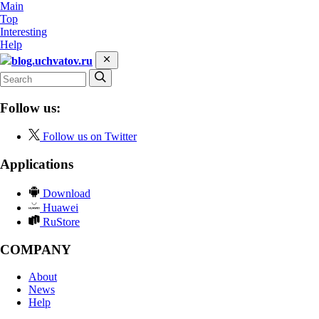
Main
Top
Interesting
Help
blog.uchvatov.ru
Follow us:
Follow us on Twitter
Applications
Download
Huawei
RuStore
COMPANY
About
News
Help