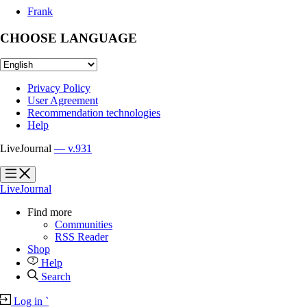
Frank
CHOOSE LANGUAGE
Privacy Policy
User Agreement
Recommendation technologies
Help
LiveJournal
— v.931
?
?
LiveJournal
Find more
Communities
RSS Reader
Shop
Help
Search
Log in
`