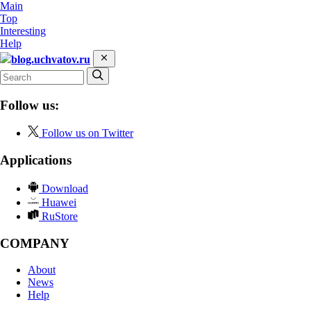
Main
Top
Interesting
Help
blog.uchvatov.ru
Follow us:
Follow us on Twitter
Applications
Download
Huawei
RuStore
COMPANY
About
News
Help