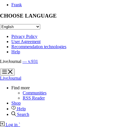
Frank
CHOOSE LANGUAGE
Privacy Policy
User Agreement
Recommendation technologies
Help
LiveJournal
— v.931
?
?
LiveJournal
Find more
Communities
RSS Reader
Shop
Help
Search
Log in
`