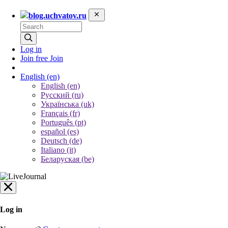
blog.uchvatov.ru
Log in
Join free
Join
English
(en)
English (en)
Русский (ru)
Українська (uk)
Français (fr)
Português (pt)
español (es)
Deutsch (de)
Italiano (it)
Беларуская (be)
Log in