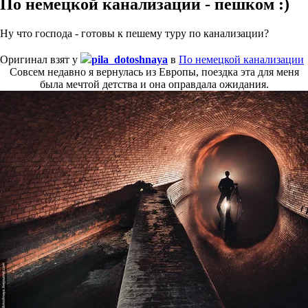
По немецкой канализации - пешком :)
Ну что господа - готовы к пешему туру по канализации?
Оригинал взят у
pila_dotoshnaya
в
По немецкой канализации
Совсем недавно я вернулась из Европы, поездка эта для меня
была мечтой детства и она оправдала ожидания.