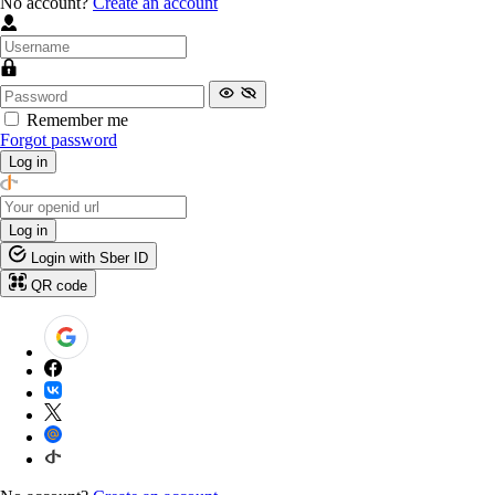
No account?
Create an account
Remember me
Forgot password
Log in
Log in
Login with Sber ID
QR code