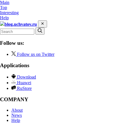
Main
Top
Interesting
Help
blog.uchvatov.ru
Follow us:
Follow us on Twitter
Applications
Download
Huawei
RuStore
COMPANY
About
News
Help