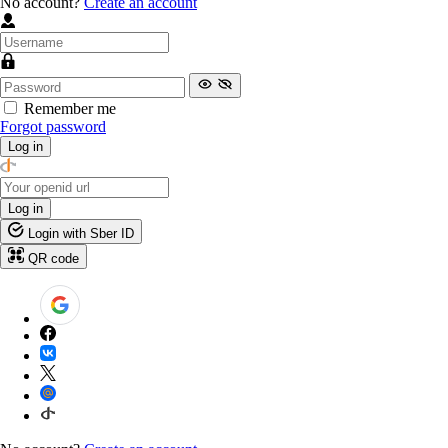
No account?
Create an account
Remember me
Forgot password
Log in
Log in
Login with Sber ID
QR code