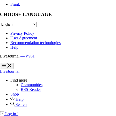
Frank
CHOOSE LANGUAGE
Privacy Policy
User Agreement
Recommendation technologies
Help
LiveJournal
— v.931
?
?
LiveJournal
Find more
Communities
RSS Reader
Shop
Help
Search
Log in
`