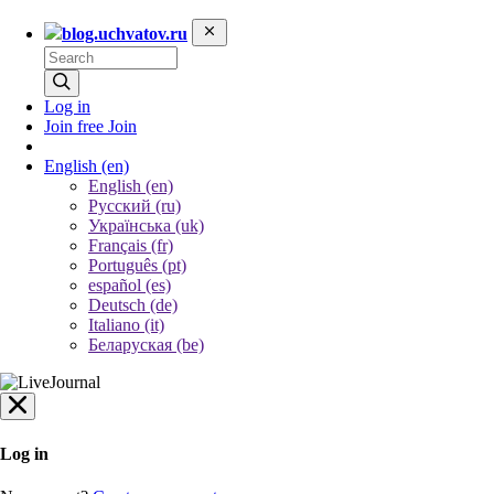
blog.uchvatov.ru
Log in
Join free
Join
English
(en)
English (en)
Русский (ru)
Українська (uk)
Français (fr)
Português (pt)
español (es)
Deutsch (de)
Italiano (it)
Беларуская (be)
Log in