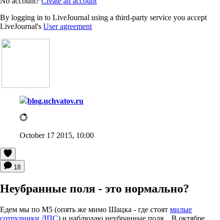
No account?
Create an account
By logging in to LiveJournal using a third-party service you accept
LiveJournal's
User agreement
blog.uchvatov.ru
October 17 2015, 10:00
18
Неубранные поля - это нормально?
Едем мы по М5 (опять же мимо Шацка - где стоят
милые
сотрудники ДПС
) и наблюдаю неубранные поля... В октябре...