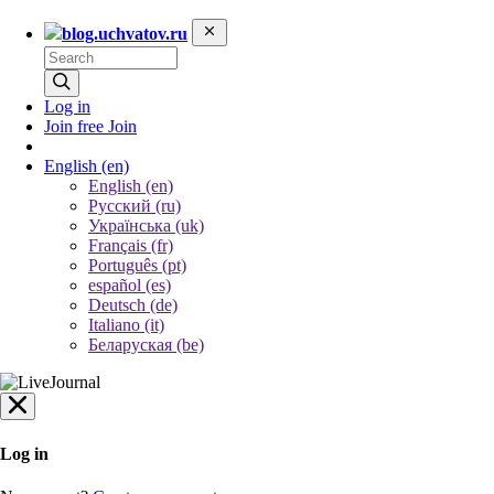
blog.uchvatov.ru
Log in
Join free
Join
English
(en)
English (en)
Русский (ru)
Українська (uk)
Français (fr)
Português (pt)
español (es)
Deutsch (de)
Italiano (it)
Беларуская (be)
Log in