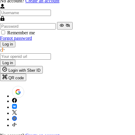
No account?
Create an account
Remember me
Forgot password
Log in
Log in
Login with Sber ID
QR code