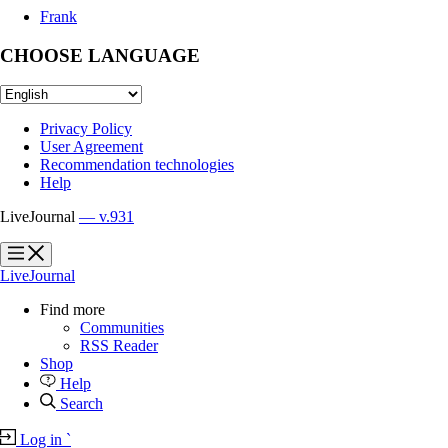
Frank
CHOOSE LANGUAGE
Privacy Policy
User Agreement
Recommendation technologies
Help
LiveJournal
— v.931
?
?
LiveJournal
Find more
Communities
RSS Reader
Shop
Help
Search
Log in
`