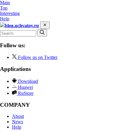
Main
Top
Interesting
Help
blog.uchvatov.ru
Follow us:
Follow us on Twitter
Applications
Download
Huawei
RuStore
COMPANY
About
News
Help