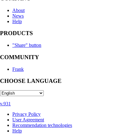
About
News
Help
PRODUCTS
"Share" button
COMMUNITY
Frank
CHOOSE LANGUAGE
v.931
Privacy Policy
User Agreement
Recommendation technologies
Help