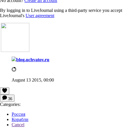
No account?
Create an account
By logging in to LiveJournal using a third-party service you accept
LiveJournal's
User agreement
blog.uchvatov.ru
August 13 2015, 00:00
36
Categories:
Россия
Корабли
Cancel