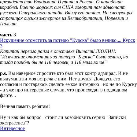
президентство Владимира Путина в России. О нападении
кораблей Военно-морских сил США говорит нам адъютант
русского Генерального штаба. Внизу его отчёт. На следующих
страницах оценки экспертов из Великобритании, Норвегии и
Польши.
часть 3
Искушение отомстить за потерю "Курска" было велико.... Курск
3
Капитан первого ранга в отставке Виталий ЛЮЛИН:
"Искушение отомстить за потерю "Курска" было велико, но
тогда погибли бы не 118 человек, а 118 миллионов"
p.s.
Вы наверное спросите кто был этот контр-адмирал. И не
выдумана ли моя встреча с ним. Нет друзья. Дождусь его
согласия и постараюсь сделать емкое интервью - но не по Курску
- а уже про интересные случаи, что происходят в подводном
флоте...
Вечная память ребятам!
Ну и как бы вопрос - стоит ли возобновить серию "Записки
экстрасенса"?
Интересное