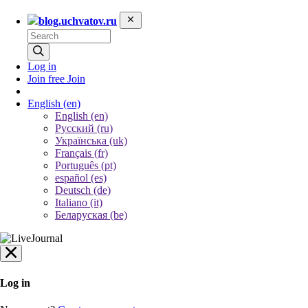
blog.uchvatov.ru
Log in
Join free
Join
English
(en)
English (en)
Русский (ru)
Українська (uk)
Français (fr)
Português (pt)
español (es)
Deutsch (de)
Italiano (it)
Беларуская (be)
Log in