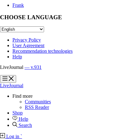
Frank
CHOOSE LANGUAGE
Privacy Policy
User Agreement
Recommendation technologies
Help
LiveJournal
— v.931
?
?
LiveJournal
Find more
Communities
RSS Reader
Shop
Help
Search
Log in
`