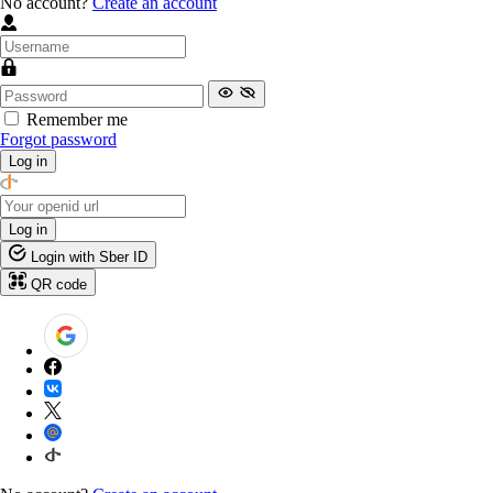
No account?
Create an account
Remember me
Forgot password
Log in
Log in
Login with Sber ID
QR code