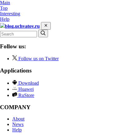
Main
Top
Interesting
Help
blog.uchvatov.ru
Follow us:
Follow us on Twitter
Applications
Download
Huawei
RuStore
COMPANY
About
News
Help