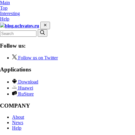
Main
Top
Interesting
Help
blog.uchvatov.ru
Follow us:
Follow us on Twitter
Applications
Download
Huawei
RuStore
COMPANY
About
News
Help