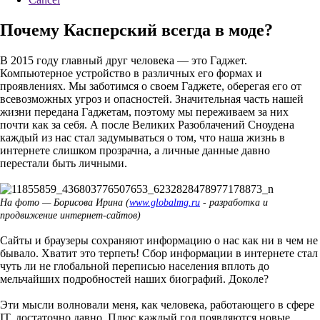
Почему Касперский всегда в моде?
В 2015 году главный друг человека — это Гаджет.
Компьютерное устройство в различных его формах и
проявлениях. Мы заботимся о своем Гаджете, оберегая его от
всевозможных угроз и опасностей. Значительная часть нашей
жизни передана Гаджетам, поэтому мы переживаем за них
почти как за себя. А после Великих Разоблачений Сноудена
каждый из нас стал задумываться о том, что наша жизнь в
интернете слишком прозрачна, а личные данные давно
перестали быть личными.
На фото — Борисова Ирина (
www.globalmg.ru
- разработка и
продвижение интернет-сайтов)
Сайты и браузеры сохраняют информацию о нас как ни в чем не
бывало. Хватит это терпеть! Сбор информации в интернете стал
чуть ли не глобальной переписью населения вплоть до
мельчайших подробностей наших биографий. Доколе?
Эти мысли волновали меня, как человека, работающего в сфере
IT, достаточно давно. Плюс каждый год появляются новые