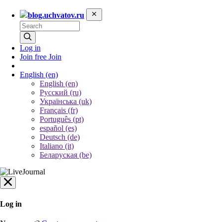
blog.uchvatov.ru
Log in
Join free
Join
English
(en)
English (en)
Русский (ru)
Українська (uk)
Français (fr)
Português (pt)
español (es)
Deutsch (de)
Italiano (it)
Беларуская (be)
Log in