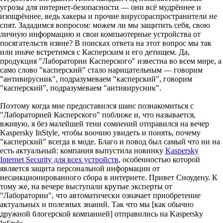
угрозы для интернет-безопасности — они всё мудрённее и
изощрённее, ведь хакеры и прочие вирусораспространители не
спят. Зададимся вопросом: можем ли мы защитить себя, свою
личную информацию и свои компьютерные устройства от
посягательств извне? В поисках ответа на этот вопрос мы так
или иначе встретимся с Касперским и его детищем. Да,
продукция "Лаборатории Касперского" известна во всем мире, а
само слово "касперский" стало нарицательным — говорим
"антивирусник", подразумеваем "касперский", говорим
"касперский", подразумеваем "антивирусник".
Поэтому когда мне предоставился шанс познакомиться с
"Лабораторией Касперского" поближе и, что называется,
вживую, я без малейшей тени сомнений отправился на вечер
Kaspersky InStyle, чтобы воочию увидеть и понять, почему
"касперский" всегда в моде. Благо и повод был самый что ни на
есть актуальный: компания выпустила новинку
Kaspersky
Internet Security для всех устройств
, особенностью которой
является защита персональной информации от
несанкционированного сбора в интернете. Привет Сноудену. К
тому же, на вечере выступали крутые эксперты от
"Лаборатории", что автоматически означает приобретение
актуальных и полезных знаний. Так что мы [как обычно
дружной блогерской компанией] отправились на
Kaspersky