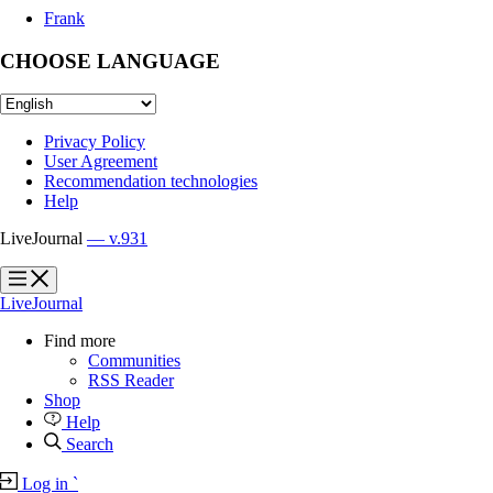
Frank
CHOOSE LANGUAGE
Privacy Policy
User Agreement
Recommendation technologies
Help
LiveJournal
— v.931
?
?
LiveJournal
Find more
Communities
RSS Reader
Shop
Help
Search
Log in
`