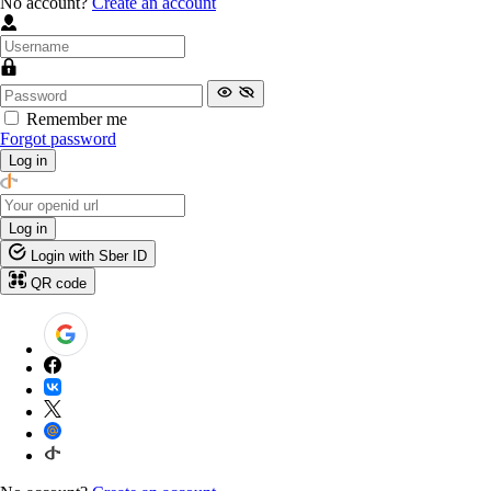
No account?
Create an account
Remember me
Forgot password
Log in
Log in
Login with Sber ID
QR code