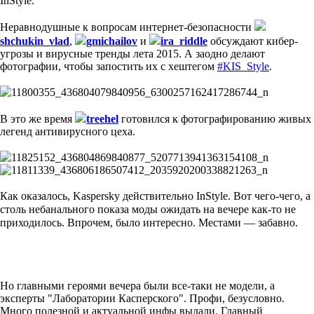
InStyle.
Неравнодушные к вопросам интернет-безопасности
shchukin_vlad
,
gmichailov
и
ira_riddle
обсуждают кибер-
угрозы и вирусные тренды лета 2015. А заодно делают
фотографии, чтобы запостить их с хештегом
#KIS_Style
.
В это же время
treehel
готовился к фотографированию живых
легенд антивирусного цеха.
Как оказалось,
Kaspersky действительно InStyle. Вот чего-чего, а
столь небанального показа моды ожидать на вечере как-то не
приходилось. Впрочем, было интересно. Местами — забавно.
Но главными героями вечера были все-таки не модели, а
эксперты "Лаборатории Касперского". Профи, безусловно.
Много полезной и актуальной инфы выдали. Главный