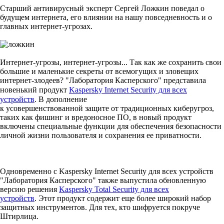
Старший антивирусный эксперт Сергей Ложкин поведал о
будущем интернета, его влиянии на нашу повседневность и о
главных интернет-угрозах.
Интернет-угрозы, интернет-угрозы... Так как же сохранить свои
большие и маленькие секреты от всемогущих и зловещих
интернет-злодеев? "Лаборатория Касперского" представила
новенький продукт
Kaspersky Internet Security для всех
устройств
. В дополнение
к усовершенствованной защите от традиционных киберугроз,
таких как фишинг и вредоносное ПО, в новый продукт
включены специальные функции для обеспечения безопасности
личной жизни пользователя и сохранения ее приватности.
Одновременно с Kaspersky Internet Security для всех устройств
"Лаборатория Касперского" также выпустила обновленную
версию решения
Kaspersky Total Security для всех
устройств
. Этот продукт содержит еще более широкий набор
защитных инструментов. Для тех, кто шифруется покруче
Штирлица.