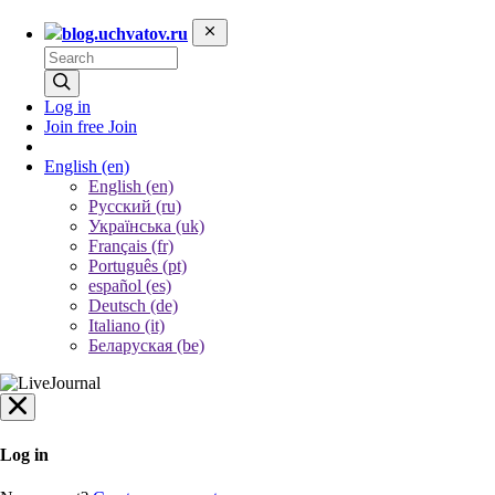
blog.uchvatov.ru
Log in
Join free
Join
English
(en)
English (en)
Русский (ru)
Українська (uk)
Français (fr)
Português (pt)
español (es)
Deutsch (de)
Italiano (it)
Беларуская (be)
Log in