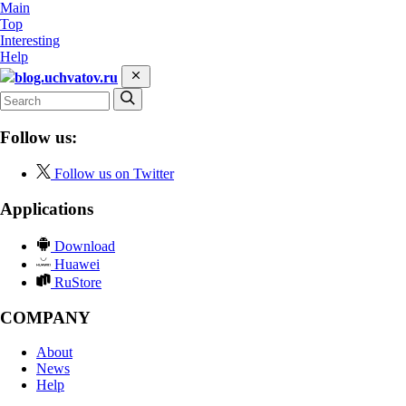
Main
Top
Interesting
Help
blog.uchvatov.ru
Follow us:
Follow us on Twitter
Applications
Download
Huawei
RuStore
COMPANY
About
News
Help