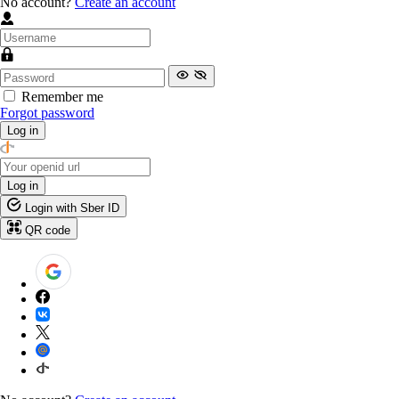
No account?
Create an account
Remember me
Forgot password
Log in
Log in
Login with Sber ID
QR code