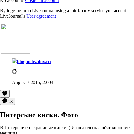
No account?
Create an account
By logging in to LiveJournal using a third-party service you accept
LiveJournal's
User agreement
blog.uchvatov.ru
August 7 2015, 22:03
28
Питерские киски. Фото
В Питере очень красивые киски :) И они очень любят хорошие
машины.