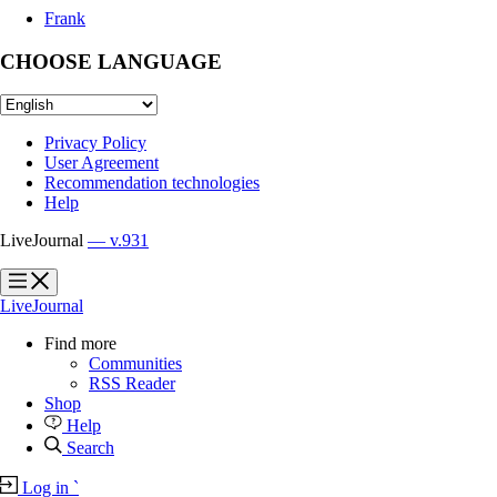
Frank
CHOOSE LANGUAGE
Privacy Policy
User Agreement
Recommendation technologies
Help
LiveJournal
— v.931
?
?
LiveJournal
Find more
Communities
RSS Reader
Shop
Help
Search
Log in
`