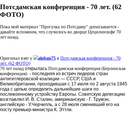
Потсдамская конференция - 70 лет. (62
ФОТО)
Пока мой материал "Прогулка по Потсдаму" дописывается -
давайте вспомним, что случилось во дворце Цецилинхофе 70
лет назад.
Оригинал взят у
aloban75
в
Потсдамская конференция - 70
лет. (62 ФОТО)
70 лет назад
открылась
Потсдамская конференция (Берлинская
конференция) -
последняя из встреч лидеров стран
антигитлеровской коалиции — СССР, США и
Великобритании, проходившая
с 17 июля по 2 августа 1945
года
с целью определить дальнейшие шаги по
послевоенному устройству Европы.
Советскую делегацию
возглавлял И. В. Сталин, американскую - Г. Трумэн,
английскую - У.Черчилль, а с 28 июля сменивший его на
посту премьер-министра К. Эттли.