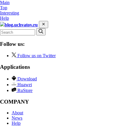
Main
Top
Interesting
Help
blog.uchvatov.ru
Follow us:
Follow us on Twitter
Applications
Download
Huawei
RuStore
COMPANY
About
News
Help