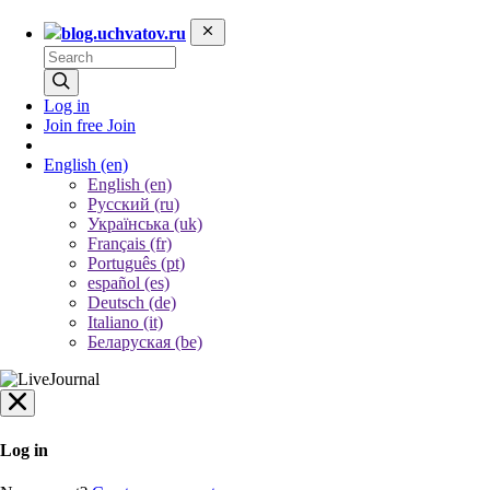
blog.uchvatov.ru
Log in
Join free
Join
English
(en)
English (en)
Русский (ru)
Українська (uk)
Français (fr)
Português (pt)
español (es)
Deutsch (de)
Italiano (it)
Беларуская (be)
Log in