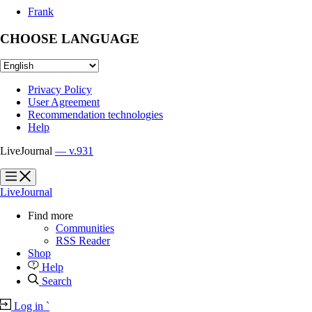
Frank
CHOOSE LANGUAGE
Privacy Policy
User Agreement
Recommendation technologies
Help
LiveJournal
— v.931
?
?
LiveJournal
Find more
Communities
RSS Reader
Shop
Help
Search
Log in
`