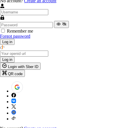
No account?
Create an account
Remember me
Forgot password
Log in
Log in
Login with Sber ID
QR code