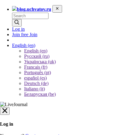
blog.uchvatov.ru
Log in
Join free
Join
English
(en)
English (en)
Русский (ru)
Українська (uk)
Français (fr)
Português (pt)
español (es)
Deutsch (de)
Italiano (it)
Беларуская (be)
Log in