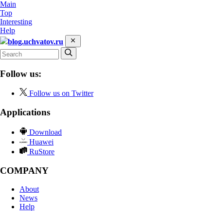
Main
Top
Interesting
Help
blog.uchvatov.ru
Follow us:
Follow us on Twitter
Applications
Download
Huawei
RuStore
COMPANY
About
News
Help