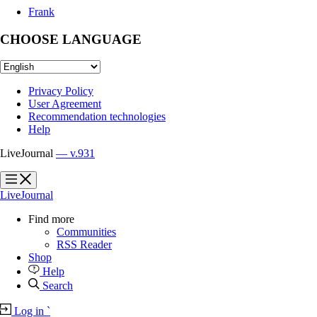
Frank
CHOOSE LANGUAGE
Privacy Policy
User Agreement
Recommendation technologies
Help
LiveJournal
— v.931
?
?
LiveJournal
Find more
Communities
RSS Reader
Shop
Help
Search
Log in
`