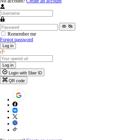
No account?
Create an account
Remember me
Forgot password
Log in
Log in
Login with Sber ID
QR code