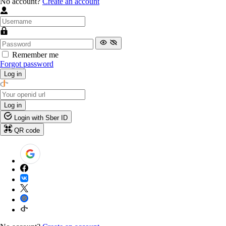
No account?
Create an account
Remember me
Forgot password
Log in
Log in
Login with Sber ID
QR code