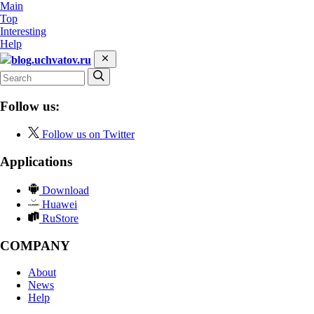
Main
Top
Interesting
Help
blog.uchvatov.ru
Follow us:
Follow us on Twitter
Applications
Download
Huawei
RuStore
COMPANY
About
News
Help