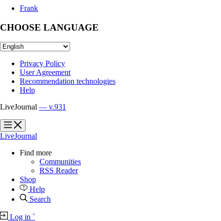
Frank
CHOOSE LANGUAGE
Privacy Policy
User Agreement
Recommendation technologies
Help
LiveJournal
— v.931
?
?
LiveJournal
Find more
Communities
RSS Reader
Shop
Help
Search
Log in
`