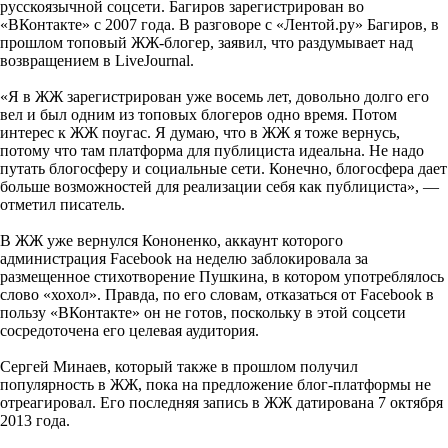
русскоязычной соцсети. Багиров зарегистрирован во
«ВКонтакте» с 2007 года. В разговоре с «Лентой.ру» Багиров, в
прошлом топовый ЖЖ-блогер, заявил, что раздумывает над
возвращением в LiveJournal.
«Я в ЖЖ зарегистрирован уже восемь лет, довольно долго его
вел и был одним из топовых блогеров одно время. Потом
интерес к ЖЖ поугас. Я думаю, что в ЖЖ я тоже вернусь,
потому что там платформа для публициста идеальна. Не надо
путать блогосферу и социальные сети. Конечно, блогосфера дает
больше возможностей для реализации себя как публициста», —
отметил писатель.
В ЖЖ уже вернулся Кононенко, аккаунт которого
администрация Facebook на неделю заблокировала за
размещенное стихотворение Пушкина, в котором употреблялось
слово «хохол». Правда, по его словам, отказаться от Facebook в
пользу «ВКонтакте» он не готов, поскольку в этой соцсети
сосредоточена его целевая аудитория.
Сергей Минаев, который также в прошлом получил
популярность в ЖЖ, пока на предложение блог-платформы не
отреагировал. Его последняя запись в ЖЖ датирована 7 октября
2013 года.