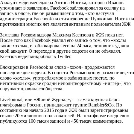
Аккаунт медиаменеджера Антона Носика, которого Иванова
упоминает в заявлении, Facebook заблокировал за ссылку на
запись в блоге, где он размышляет о том, «кто настучал
администрации Facebook на стихотворение Пушкина». Носик на
протяжении многих лет является активным пользователем ЖЖ.
Замглавы Роскомнадзора Максима Ксензова в ЖЖ пока нет.
После того как Facebook удалил его запись о том, что «хохлы
такие хохлы», и заблокировал его на 24 часа, чиновник удалил
свой аккаунт. О переходе в другие соцсети он не объявлял.
Ксензов ведет микроблог в Twitter.
Блокировки в Facebook за слово «хохол» продолжаются
последние две недели. В соцсети Роскомнадзору разъяснили, что
слово «хохлы», употребляемое в забаненных постах, по
негативной окраске сродни неполиткорректному «ниггер», что
нарушает правила сообщества.
LiveJournal, или «Живой Журнал», — самая крупная блог-
платформа в России, принадлежит группе Rambler&Co. По
состоянию на начало 2015 года в ЖЖ были зарегистрированы
свыше 20 миллионов пользователей. На платформе ежедневно
публикуются 100 тысяч записей и 450 тысяч комментариев.