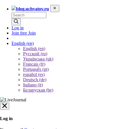
blog.uchvatov.ru
Log in
Join free
Join
English
(en)
English (en)
Русский (ru)
Українська (uk)
Français (fr)
Português (pt)
español (es)
Deutsch (de)
Italiano (it)
Беларуская (be)
Log in