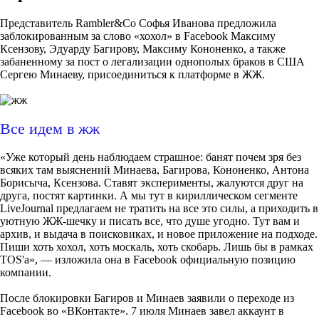
Представитель Rambler&Co Софья Иванова предложила
заблокированным за слово «хохол» в Facebook Максиму
Ксензову, Эдуарду Багирову, Максиму Кононенко, а также
забаненному за пост о легализации однополых браков в США
Сергею Минаеву, присоединиться к платформе в ЖЖ.
Все идем в жж
«Уже который день наблюдаем страшное: банят почем зря без
всяких там выяснений Минаева, Багирова, Кононенко, Антона
Борисыча, Ксензова. Ставят эксперименты, жалуются друг на
друга, постят картинки. А мы тут в кириллическом сегменте
LiveJournal предлагаем не тратить на все это силы, а приходить в
уютную ЖЖ-шечку и писать все, что душе угодно. Тут вам и
архив, и выдача в поисковиках, и новое приложение на подходе.
Пиши хоть хохол, хоть москаль, хоть скобарь. Лишь бы в рамках
TOS'а», — изложила она в Facebook официальную позицию
компании.
После блокировки Багиров и Минаев заявили о переходе из
Facebook во «ВКонтакте». 7 июля Минаев завел аккаунт в